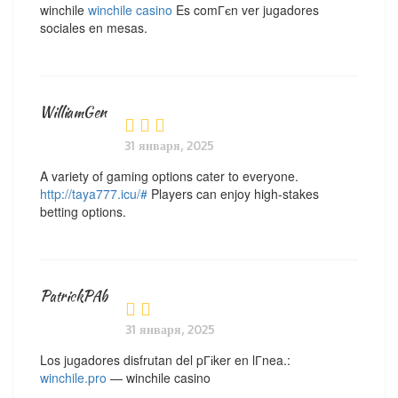
winchile
winchile casino
Es comГєn ver jugadores
sociales en mesas.
WilliamGen
31 января, 2025
A variety of gaming options cater to everyone.
http://taya777.icu/#
Players can enjoy high-stakes
betting options.
PatrickPAb
31 января, 2025
Los jugadores disfrutan del pГіker en lГ­nea.:
winchile.pro
— winchile casino