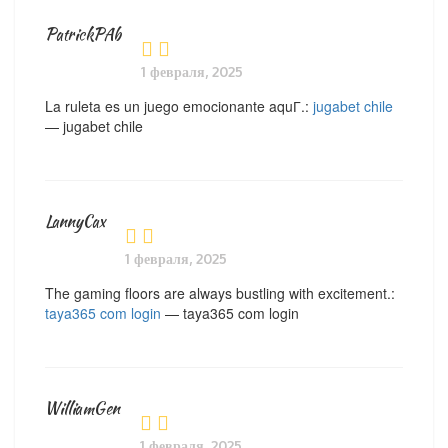
PatrickPAb
1 февраля, 2025
La ruleta es un juego emocionante aquГ­.:
jugabet chile
— jugabet chile
LannyCax
1 февраля, 2025
The gaming floors are always bustling with excitement.:
taya365 com login
— taya365 com login
WilliamGen
1 февраля, 2025