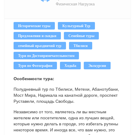
Физическая Нагрузка
Исторические туры
Культурный Тур
Предложения и скидки
Семейные туры
семейный праздничнй тур
Тбилиси
Тури по Достопримечательностям
Тури по Фотографии
Ходьба
Экскурсии
Особенности тура:
Полудневный тур по Тбилиси, Метехи, Абанотубани,
Мост Мира, Нарикала на канатной дороге, проспект
Руставели, площадь Свободы.
Независимо от того, являетесь ли вы местным
жителем или посетителем, одна из лучших вещей,
которые нужно делать в городе, это избегать рутины
некоторое время. И иногда все, что вам нужно, это