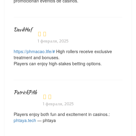
promocionan eventos de casinos.
DavidHaf
1 февраля, 2025
https://phmacao.life/#
High rollers receive exclusive
treatment and bonuses.
Players can enjoy high-stakes betting options.
PatrickPAb
1 февраля, 2025
Players enjoy both fun and excitement in casinos.:
phtaya.tech
— phtaya