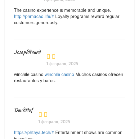
The casino experience is memorable and unique.
http://phmacao.life/#
Loyalty programs reward regular
customers generously.
JosephReund
1 февраля, 2025
winchile casino
winchile casino
Muchos casinos ofrecen
restaurantes y bares.
DavidHaf
1 февраля, 2025
https://phtaya.tech/#
Entertainment shows are common
in casinos.