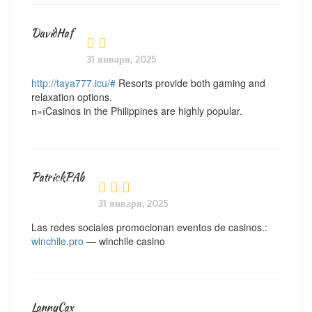
DavidHaf
31 января, 2025
http://taya777.icu/#
Resorts provide both gaming and
relaxation options.
п»їCasinos in the Philippines are highly popular.
PatrickPAb
31 января, 2025
Las redes sociales promocionan eventos de casinos.:
winchile.pro
— winchile casino
LannyCax