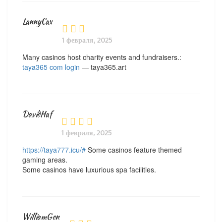
LannyCax
1 февраля, 2025
Many casinos host charity events and fundraisers.:
taya365 com login
— taya365.art
DavidHaf
1 февраля, 2025
https://taya777.icu/#
Some casinos feature themed
gaming areas.
Some casinos have luxurious spa facilities.
WilliamGen