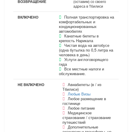
ВОЗВРАЩЕНИЕ
(оставим) со своего
адреса в Тбилиси
Полная транспортировка на
ВКЛЮЧЕНО
комфортабельных и
кондиционированных
автомобилях
Канатные билеты в
крепость Нарикала
Чистая вода на автобусе
(одна бутылка по 0,5 литра на
человека в день)
Услуги англоговорящего
гида
Все местные налоги и
обслуживание.
Авиабилеты (в / из
НЕ ВКЛЮЧЕНО
Тбилиси)
Любые Визы
Любое размещение в
гостинице
Любое питание
Медицинское
страхование / страхование
путешествий
Дополнительные
экскурсии и трансферы, не