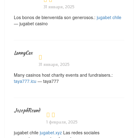
31 января, 2025
Los bonos de bienvenida son generosos.:
jugabet chile
— jugabet casino
LannyCax
31 января, 2025
Many casinos host charity events and fundraisers.:
taya777.icu
— taya777
JosephReund
1 февраля, 2025
jugabet chile
jugabet.xyz
Las redes sociales