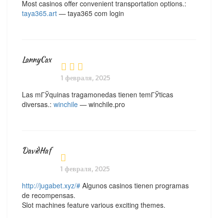
Most casinos offer convenient transportation options.:
taya365.art
— taya365 com login
LannyCax
1 февраля, 2025
Las mГЎquinas tragamonedas tienen temГЎticas
diversas.:
winchile
— winchile.pro
DavidHaf
1 февраля, 2025
http://jugabet.xyz/#
Algunos casinos tienen programas
de recompensas.
Slot machines feature various exciting themes.